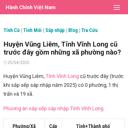
Chuyển
Hành Chính Việt Nam
tới
nội
dung
Tỉnh Cũ
|
Tỉnh Mới
|
Sáp nhập
|
Blog
|
Tra Cứu
Huyện Vũng Liêm, Tỉnh Vĩnh Long cũ
trước đây gồm những xã phường nào?
Đăng
25/04/2025
vào
Huyện Vũng Liêm,
Tỉnh Vĩnh Long
cũ trước đây (trước
khi sắp xếp sáp nhập năm 2025) có 0 phường, 1 thị
trấn và 19 xã.
Phương án sắp xếp sáp nhập Tỉnh Vĩnh Long
Phường/Xã
Cấp
Tỉnh+Thành phố