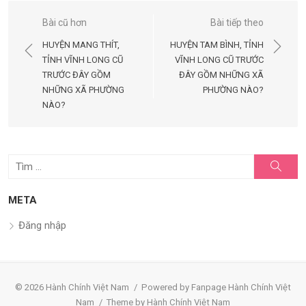
Điều
Bài cũ hơn
Bài tiếp theo
hướng
HUYỆN MANG THÍT,
HUYỆN TAM BÌNH, TỈNH
bài
TỈNH VĨNH LONG CŨ
VĨNH LONG CŨ TRƯỚC
TRƯỚC ĐÂY GỒM
ĐÂY GỒM NHỮNG XÃ
viết
NHỮNG XÃ PHƯỜNG
PHƯỜNG NÀO?
NÀO?
Tìm
Tìm
kiếm
kết
quả
META
cho:
Đăng nhập
© 2026 Hành Chính Việt Nam
/
Powered by Fanpage Hành Chính Việt
Nam
/
Theme by Hành Chính Việt Nam