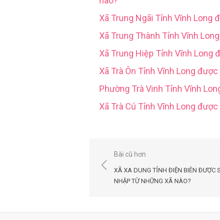
nào?
Xã Trung Ngãi Tỉnh Vĩnh Long 
Xã Trung Thành Tỉnh Vĩnh Lon
Xã Trung Hiệp Tỉnh Vĩnh Long 
Xã Trà Ôn Tỉnh Vĩnh Long được
Phường Trà Vinh Tỉnh Vĩnh Lo
Xã Trà Cú Tỉnh Vĩnh Long đượ
Điều
Bài cũ hơn
hướng
XÃ XA DUNG TỈNH ĐIỆN BIÊN ĐƯỢC 
bài
NHẬP TỪ NHỮNG XÃ NÀO?
viết