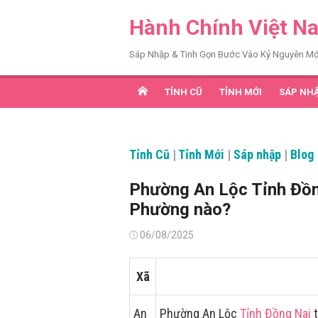
Chuyển
Hành Chính Việt N
tới
nội
Sáp Nhập & Tinh Gọn Bước Vào Kỷ Nguyên Mớ
dung
TỈNH CŨ
TỈNH MỚI
SÁP NH
Tỉnh Cũ
|
Tỉnh Mới
|
Sáp nhập
|
Blog
Phường An Lộc Tỉnh Đồn
Phường nào?
Đăng
06/08/2025
vào
Xã
An
Phường An Lộc
Tỉnh Đồng Nai
t