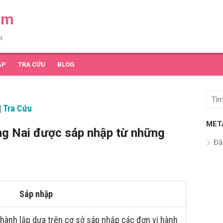
am
i
ẬP
TRA CỨU
BLOG
Tìm
|
Tra Cứu
kết
quả
MET
g Nai được sáp nhập từ những
cho:
Đă
Sáp nhập
hành lập dựa trên cơ sở sáp nhập các đơn vị hành