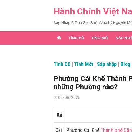
Chuyển
Hành Chính Việt N
tới
nội
Sáp Nhập & Tinh Gọn Bước Vào Kỷ Nguyên Mớ
dung
TỈNH CŨ
TỈNH MỚI
SÁP NH
Tỉnh Cũ
|
Tỉnh Mới
|
Sáp nhập
|
Blog
Phường Cái Khế Thành P
những Phường nào?
Đăng
06/08/2025
vào
Xã
Cái
Phường Cái Khế
Thành phố Cần