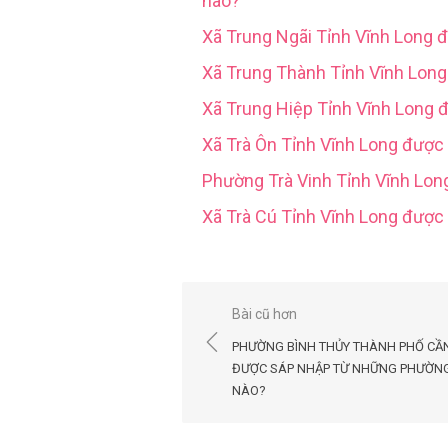
nào?
Xã Trung Ngãi Tỉnh Vĩnh Long 
Xã Trung Thành Tỉnh Vĩnh Lon
Xã Trung Hiệp Tỉnh Vĩnh Long 
Xã Trà Ôn Tỉnh Vĩnh Long được
Phường Trà Vinh Tỉnh Vĩnh Lo
Xã Trà Cú Tỉnh Vĩnh Long đượ
Điều
Bài cũ hơn
hướng
PHƯỜNG BÌNH THỦY THÀNH PHỐ CẦ
bài
ĐƯỢC SÁP NHẬP TỪ NHỮNG PHƯỜN
NÀO?
viết