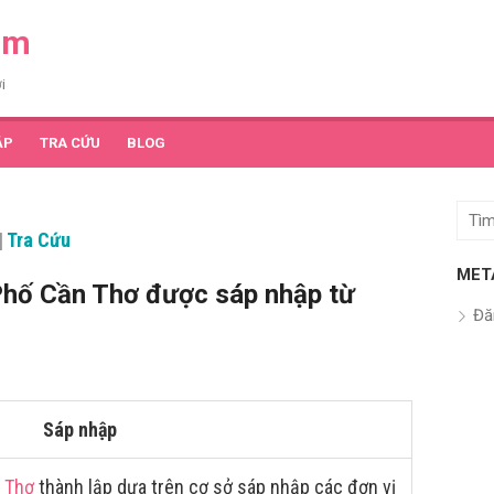
am
i
ẬP
TRA CỨU
BLOG
Tìm
|
Tra Cứu
kết
quả
MET
hố Cần Thơ được sáp nhập từ
cho:
Đă
Sáp nhập
 Thơ
thành lập dựa trên cơ sở sáp nhập các đơn vị