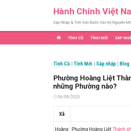
Chuyển
Hành Chính Việt N
tới
nội
Sáp Nhập & Tinh Gọn Bước Vào Kỷ Nguyên Mớ
dung
TỈNH CŨ
TỈNH MỚI
SÁP NH
Tỉnh Cũ
|
Tỉnh Mới
|
Sáp nhập
|
Blog
Phường Hoàng Liệt Thàn
những Phường nào?
Đăng
06/08/2025
vào
Xã
Hoàng
Phường Hoàng Liệt
Thành ph