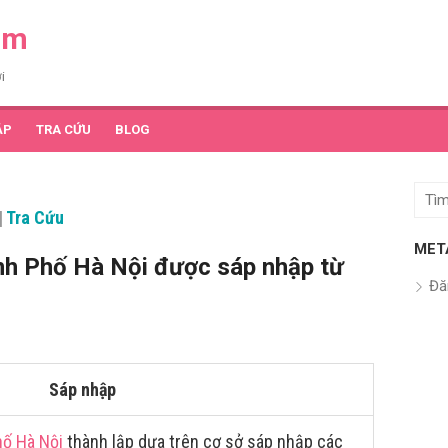
am
i
ẬP
TRA CỨU
BLOG
Tìm
|
Tra Cứu
kết
quả
MET
h Phố Hà Nội được sáp nhập từ
cho:
Đă
Sáp nhập
ố Hà Nội
thành lập dựa trên cơ sở sáp nhập các