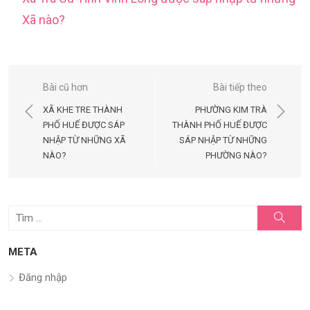
Xã nào?
Điều
Bài cũ hơn
Bài tiếp theo
hướng
XÃ KHE TRE THÀNH
PHƯỜNG KIM TRÀ
bài
PHỐ HUẾ ĐƯỢC SÁP
THÀNH PHỐ HUẾ ĐƯỢC
NHẬP TỪ NHỮNG XÃ
SÁP NHẬP TỪ NHỮNG
viết
NÀO?
PHƯỜNG NÀO?
Tìm
Tìm
kiếm
kết
quả
META
cho:
Đăng nhập