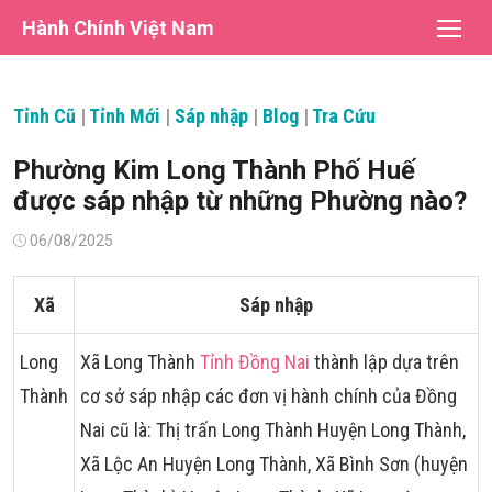
Chuyển
Hành Chính Việt Nam
tới
nội
dung
Tỉnh Cũ
|
Tỉnh Mới
|
Sáp nhập
|
Blog
|
Tra Cứu
Phường Kim Long Thành Phố Huế
được sáp nhập từ những Phường nào?
Đăng
06/08/2025
vào
Xã
Sáp nhập
Long
Xã Long Thành
Tỉnh Đồng Nai
thành lập dựa trên
Thành
cơ sở sáp nhập các đơn vị hành chính của Đồng
Nai cũ là: Thị trấn Long Thành Huyện Long Thành,
Xã Lộc An Huyện Long Thành, Xã Bình Sơn (huyện