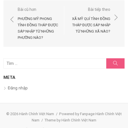
Điều
Bài cũ hơn
Bài tiếp theo
hướng
PHƯỜNG MỸ PHONG
XÃ MỸ QUÍ TỈNH ĐỒNG
bài
TỈNH ĐỒNG THÁP ĐƯỢC
THÁP ĐƯỢC SÁP NHẬP
SÁP NHẬP TỪ NHỮNG
TỪ NHỮNG XÃ NÀO?
viết
PHƯỜNG NÀO?
Tìm
Tìm
kiếm
kết
quả
META
cho:
Đăng nhập
© 2026 Hành Chính Việt Nam
/
Powered by Fanpage Hành Chính Việt
Nam
/
Theme by Hành Chính Việt Nam