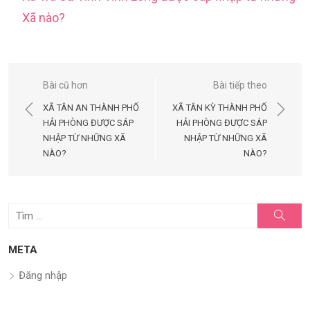
Xã nào?
Điều
Bài cũ hơn
Bài tiếp theo
hướng
XÃ TÂN AN THÀNH PHỐ
XÃ TÂN KỲ THÀNH PHỐ
bài
HẢI PHÒNG ĐƯỢC SÁP
HẢI PHÒNG ĐƯỢC SÁP
NHẬP TỪ NHỮNG XÃ
NHẬP TỪ NHỮNG XÃ
viết
NÀO?
NÀO?
Tìm
Tìm
kiếm
kết
quả
META
cho:
Đăng nhập