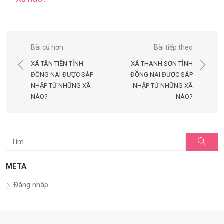
Điều
Bài cũ hơn
Bài tiếp theo
hướng
XÃ TÂN TIẾN TỈNH
XÃ THANH SƠN TỈNH
bài
ĐỒNG NAI ĐƯỢC SÁP
ĐỒNG NAI ĐƯỢC SÁP
NHẬP TỪ NHỮNG XÃ
NHẬP TỪ NHỮNG XÃ
viết
NÀO?
NÀO?
Tìm
Tìm
kiếm
kết
quả
META
cho:
Đăng nhập