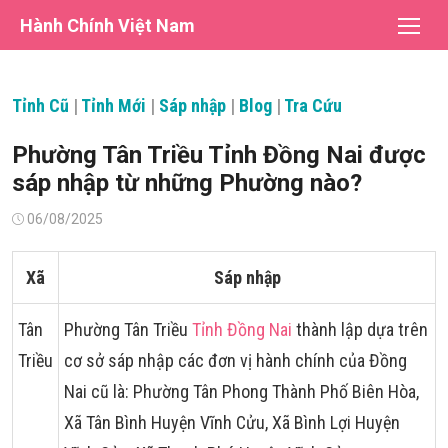
Chuyển
Hành Chính Việt Nam
tới
nội
dung
Tỉnh Cũ
|
Tỉnh Mới
|
Sáp nhập
|
Blog
|
Tra Cứu
Phường Tân Triều Tỉnh Đồng Nai được
sáp nhập từ những Phường nào?
Đăng
06/08/2025
vào
Xã
Sáp nhập
Tân
Phường Tân Triều
Tỉnh Đồng Nai
thành lập dựa trên
Triều
cơ sở sáp nhập các đơn vị hành chính của Đồng
Nai cũ là: Phường Tân Phong Thành Phố Biên Hòa,
Xã Tân Bình Huyện Vĩnh Cửu, Xã Bình Lợi Huyện