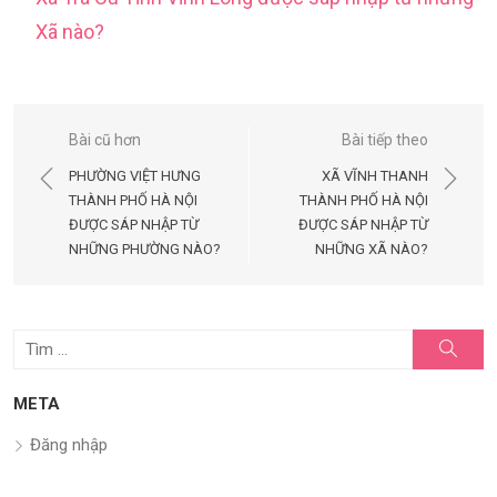
Xã nào?
Điều
Bài cũ hơn
Bài tiếp theo
hướng
PHƯỜNG VIỆT HƯNG
XÃ VĨNH THANH
bài
THÀNH PHỐ HÀ NỘI
THÀNH PHỐ HÀ NỘI
ĐƯỢC SÁP NHẬP TỪ
ĐƯỢC SÁP NHẬP TỪ
viết
NHỮNG PHƯỜNG NÀO?
NHỮNG XÃ NÀO?
Tìm
Tìm
kiếm
kết
quả
META
cho:
Đăng nhập