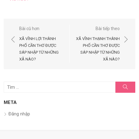
Điều
Bài cũ hơn
Bài tiếp theo
hướng
XÃ VĨNH LỢI THÀNH
XÃ VĨNH THẠNH THÀNH
bài
PHỐ CẦN THƠ ĐƯỢC
PHỐ CẦN THƠ ĐƯỢC
SÁP NHẬP TỪ NHỮNG
SÁP NHẬP TỪ NHỮNG
viết
XÃ NÀO?
XÃ NÀO?
Tìm
Tìm
kiếm
kết
quả
META
cho:
Đăng nhập