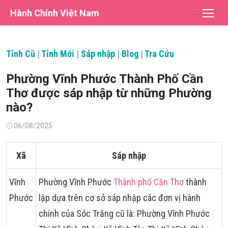
Chuyển
Hành Chính Việt Nam
tới
nội
dung
Tỉnh Cũ
|
Tỉnh Mới
|
Sáp nhập
|
Blog
|
Tra Cứu
Phường Vĩnh Phước Thành Phố Cần
Thơ được sáp nhập từ những Phường
nào?
Đăng
06/08/2025
vào
Xã
Sáp nhập
Vĩnh
Phường Vĩnh Phước
Thành phố Cần Thơ
thành
Phước
lập dựa trên cơ sở sáp nhập các đơn vị hành
chính của Sóc Trăng cũ là: Phường Vĩnh Phước