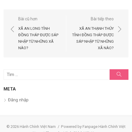
Điều
Bài cũ hơn
Bài tiếp theo
hướng
XÃ AN LONG TỈNH
XÃ AN THẠNH THỦY
bài
ĐỒNG THÁP ĐƯỢC SÁP
TỈNH ĐỒNG THÁP ĐƯỢC
NHẬP TỪ NHỮNG XÃ
SÁP NHẬP TỪ NHỮNG
viết
NÀO?
XÃ NÀO?
Tìm
Tìm
kiếm
kết
quả
META
cho:
Đăng nhập
© 2026 Hành Chính Việt Nam
/
Powered by Fanpage Hành Chính Việt