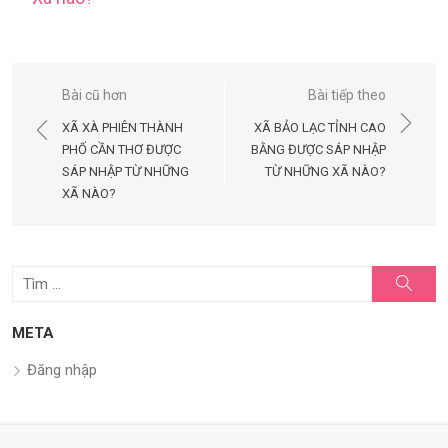
Điều
Bài cũ hơn
Bài tiếp theo
hướng
XÃ XÀ PHIÊN THÀNH
XÃ BẢO LẠC TỈNH CAO
bài
PHỐ CẦN THƠ ĐƯỢC
BẰNG ĐƯỢC SÁP NHẬP
SÁP NHẬP TỪ NHỮNG
TỪ NHỮNG XÃ NÀO?
viết
XÃ NÀO?
Tìm
Tìm
kiếm
kết
quả
META
cho:
Đăng nhập