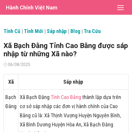
Chuyển
Hành Chính Việt Nam
tới
nội
dung
Tỉnh Cũ
|
Tỉnh Mới
|
Sáp nhập
|
Blog
|
Tra Cứu
Xã Bạch Đằng Tỉnh Cao Bằng được sáp
nhập từ những Xã nào?
Đăng
06/08/2025
vào
Xã
Sáp nhập
Bạch
Xã Bạch Đằng
Tỉnh Cao Bằng
thành lập dựa trên
Đằng
cơ sở sáp nhập các đơn vị hành chính của Cao
Bằng cũ là: Xã Thịnh Vượng Huyện Nguyên Bình,
Xã Bình Dương Huyện Hòa An, Xã Bạch Đằng