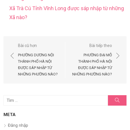
Xã Trà Cú Tỉnh Vĩnh Long được sáp nhập từ những
Xã nào?
Điều
Bài cũ hơn
Bài tiếp theo
hướng
PHƯỜNG DƯƠNG NỘI
PHƯỜNG ĐẠI MỖ
bài
THÀNH PHỐ HÀ NỘI
THÀNH PHỐ HÀ NỘI
ĐƯỢC SÁP NHẬP TỪ
ĐƯỢC SÁP NHẬP TỪ
viết
NHỮNG PHƯỜNG NÀO?
NHỮNG PHƯỜNG NÀO?
Tìm
Tìm
kiếm
kết
quả
META
cho:
Đăng nhập