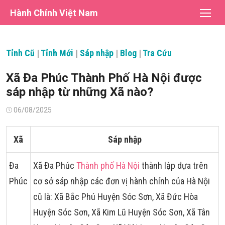
Chuyển
Hành Chính Việt Nam
tới
nội
dung
Tỉnh Cũ
|
Tỉnh Mới
|
Sáp nhập
|
Blog
|
Tra Cứu
Xã Đa Phúc Thành Phố Hà Nội được
sáp nhập từ những Xã nào?
Đăng
06/08/2025
vào
Xã
Sáp nhập
Đa
Xã Đa Phúc
Thành phố Hà Nội
thành lập dựa trên
Phúc
cơ sở sáp nhập các đơn vị hành chính của Hà Nội
cũ là: Xã Bắc Phú Huyện Sóc Sơn, Xã Đức Hòa
Huyện Sóc Sơn, Xã Kim Lũ Huyện Sóc Sơn, Xã Tân