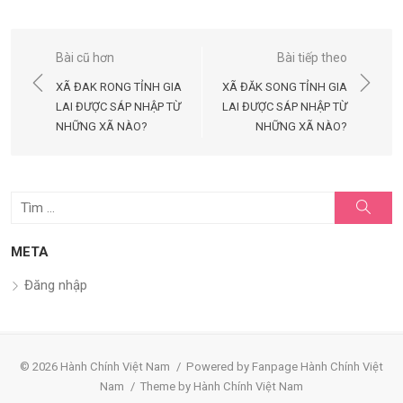
Điều
Bài cũ hơn
Bài tiếp theo
hướng
XÃ ĐAK RONG TỈNH GIA
XÃ ĐĂK SONG TỈNH GIA
bài
LAI ĐƯỢC SÁP NHẬP TỪ
LAI ĐƯỢC SÁP NHẬP TỪ
NHỮNG XÃ NÀO?
NHỮNG XÃ NÀO?
viết
Tìm
Tìm
kiếm
kết
quả
META
cho:
Đăng nhập
© 2026 Hành Chính Việt Nam
/
Powered by Fanpage Hành Chính Việt
Nam
/
Theme by Hành Chính Việt Nam