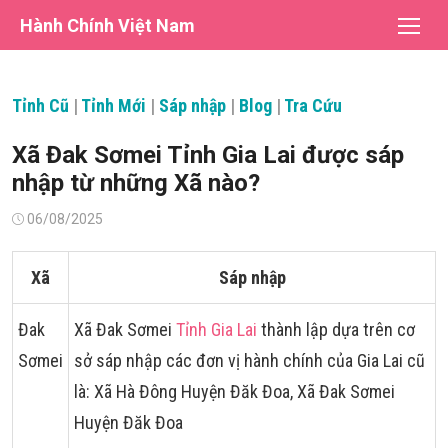
Chuyển
Hành Chính Việt Nam
tới
nội
dung
Tỉnh Cũ
|
Tỉnh Mới
|
Sáp nhập
|
Blog
|
Tra Cứu
Xã Đak Sơmei Tỉnh Gia Lai được sáp
nhập từ những Xã nào?
Đăng
06/08/2025
vào
Xã
Sáp nhập
Đak
Xã Đak Sơmei
Tỉnh Gia Lai
thành lập dựa trên cơ
Sơmei
sở sáp nhập các đơn vị hành chính của Gia Lai cũ
là: Xã Hà Đông Huyện Đăk Đoa, Xã Đak Sơmei
Huyện Đăk Đoa