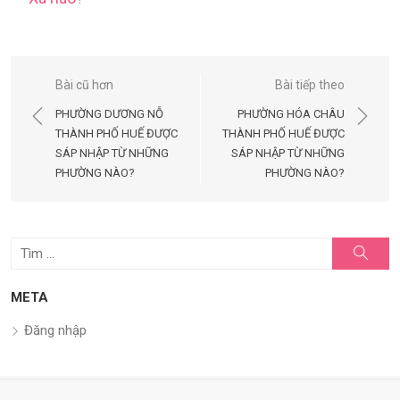
Điều
Bài cũ hơn
Bài tiếp theo
hướng
PHƯỜNG DƯƠNG NỖ
PHƯỜNG HÓA CHÂU
bài
THÀNH PHỐ HUẾ ĐƯỢC
THÀNH PHỐ HUẾ ĐƯỢC
SÁP NHẬP TỪ NHỮNG
SÁP NHẬP TỪ NHỮNG
viết
PHƯỜNG NÀO?
PHƯỜNG NÀO?
Tìm
Tìm
kiếm
kết
quả
META
cho:
Đăng nhập