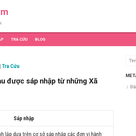
am
i
ẬP
TRA CỨU
BLOG
Tìm
|
Tra Cứu
kết
quả
MET
au được sáp nhập từ những Xã
cho:
Đă
Sáp nhập
h lập dựa trên cơ sở sáp nhập các đơn vị hành