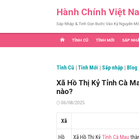
Chuyển
Hành Chính Việt N
tới
nội
Sáp Nhập & Tinh Gọn Bước Vào Kỷ Nguyên Mớ
dung
TỈNH CŨ
TỈNH MỚI
SÁP NH
Tỉnh Cũ
|
Tỉnh Mới
|
Sáp nhập
|
Blog
Xã Hồ Thị Kỷ Tỉnh Cà M
nào?
Đăng
06/08/2025
vào
Xã
Hồ
Xã Hồ Thị Kỷ
Tỉnh Cà Mau
thàn