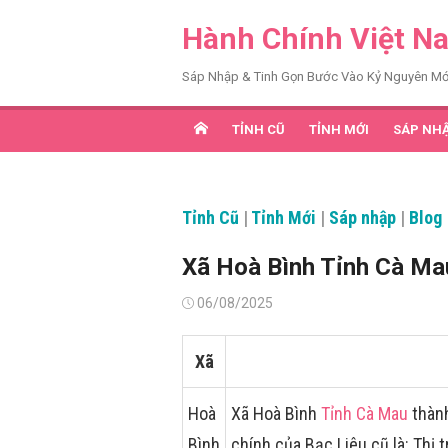
Chuyển
Hành Chính Việt N
tới
nội
Sáp Nhập & Tinh Gọn Bước Vào Kỷ Nguyên Mớ
dung
TỈNH CŨ
TỈNH MỚI
SÁP NH
Tỉnh Cũ
|
Tỉnh Mới
|
Sáp nhập
|
Blog
Xã Hoà Bình Tỉnh Cà M
Đăng
06/08/2025
vào
Xã
Hoà
Xã Hoà Bình
Tỉnh Cà Mau
thành
Bình
chính của Bạc Liêu cũ là: Thị