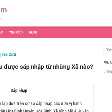
am
i
ẬP
TRA CỨU
BLOG
Tìm
|
Tra Cứu
kết
quả
MET
au được sáp nhập từ những Xã nào?
cho:
Đă
Sáp nhập
 lập dựa trên cơ sở sáp nhập các đơn vị hành
 trấn Hòa Bình Huyện Hòa Bình, Xã Vĩnh Mỹ A Huyện