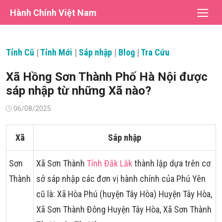
Chuyển
Hành Chính Việt Nam
tới
nội
dung
Tỉnh Cũ
|
Tỉnh Mới
|
Sáp nhập
|
Blog
|
Tra Cứu
Xã Hồng Sơn Thành Phố Hà Nội được
sáp nhập từ những Xã nào?
Đăng
06/08/2025
vào
Xã
Sáp nhập
Sơn
Xã Sơn Thành
Tỉnh Đắk Lắk
thành lập dựa trên cơ
Thành
sở sáp nhập các đơn vị hành chính của Phú Yên
cũ là: Xã Hòa Phú (huyện Tây Hòa) Huyện Tây Hòa,
Xã Sơn Thành Đông Huyện Tây Hòa, Xã Sơn Thành