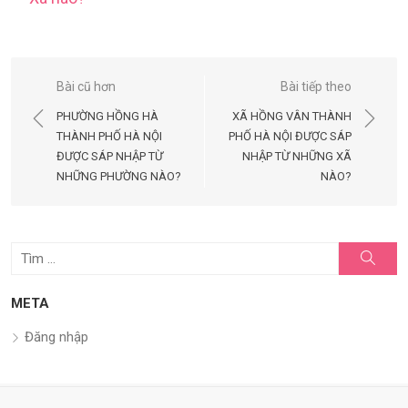
Điều
Bài cũ hơn
Bài tiếp theo
hướng
PHƯỜNG HỒNG HÀ
XÃ HỒNG VÂN THÀNH
bài
THÀNH PHỐ HÀ NỘI
PHỐ HÀ NỘI ĐƯỢC SÁP
ĐƯỢC SÁP NHẬP TỪ
NHẬP TỪ NHỮNG XÃ
viết
NHỮNG PHƯỜNG NÀO?
NÀO?
Tìm
Tìm
kiếm
kết
quả
META
cho:
Đăng nhập