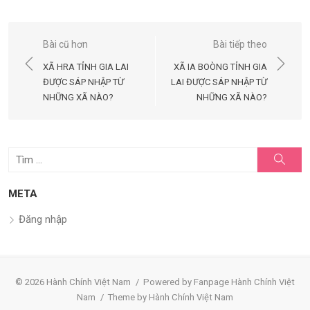
Điều
Bài cũ hơn
Bài tiếp theo
hướng
XÃ HRA TỈNH GIA LAI
XÃ IA BOÒNG TỈNH GIA
bài
ĐƯỢC SÁP NHẬP TỪ
LAI ĐƯỢC SÁP NHẬP TỪ
NHỮNG XÃ NÀO?
NHỮNG XÃ NÀO?
viết
Tìm
Tìm
kiếm
kết
quả
META
cho:
Đăng nhập
© 2026 Hành Chính Việt Nam
/
Powered by Fanpage Hành Chính Việt
Nam
/
Theme by Hành Chính Việt Nam