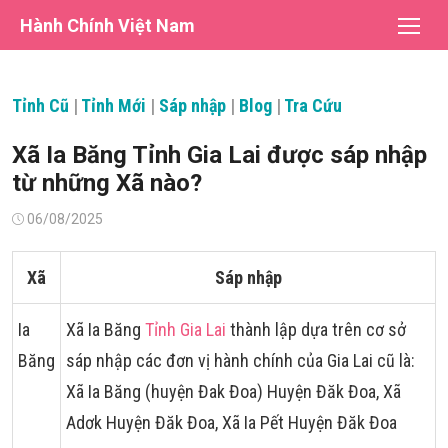
Chuyển
Hành Chính Việt Nam
tới
nội
dung
Tỉnh Cũ
|
Tỉnh Mới
|
Sáp nhập
|
Blog
|
Tra Cứu
Xã Ia Băng Tỉnh Gia Lai được sáp nhập
từ những Xã nào?
Đăng
06/08/2025
vào
Xã
Sáp nhập
Ia
Xã Ia Băng
Tỉnh Gia Lai
thành lập dựa trên cơ sở
Băng
sáp nhập các đơn vị hành chính của Gia Lai cũ là:
Xã Ia Băng (huyện Đak Đoa) Huyện Đăk Đoa, Xã
Adơk Huyện Đăk Đoa, Xã Ia Pết Huyện Đăk Đoa