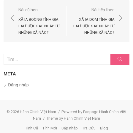
Điều
Bài cũ hơn
Bài tiếp theo
hướng
XÃ IA BOÒNG TỈNH GIA
XÃ IA DOM TỈNH GIA
bài
LAI ĐƯỢC SÁP NHẬP TỪ
LAI ĐƯỢC SÁP NHẬP TỪ
NHỮNG XÃ NÀO?
NHỮNG XÃ NÀO?
viết
Tìm
Tìm
kiếm
kết
quả
META
cho:
Đăng nhập
© 2026 Hành Chính Việt Nam
/
Powered by Fanpage Hành Chính Việt
Nam
/
Theme by Hành Chính Việt Nam
Tỉnh Cũ
Tỉnh Mới
Sáp nhập
Tra Cứu
Blog