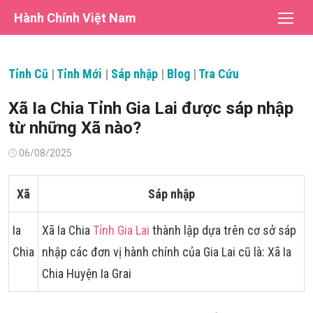
Chuyển
Hành Chính Việt Nam
tới
nội
dung
Tỉnh Cũ
|
Tỉnh Mới
|
Sáp nhập
|
Blog
|
Tra Cứu
Xã Ia Chia Tỉnh Gia Lai được sáp nhập
từ những Xã nào?
Đăng
06/08/2025
vào
Xã
Sáp nhập
Ia
Xã Ia Chia
Tỉnh Gia Lai
thành lập dựa trên cơ sở sáp
Chia
nhập các đơn vị hành chính của Gia Lai cũ là: Xã Ia
Chia Huyện Ia Grai