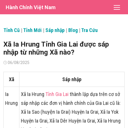
Chuyển
Hành Chính Việt Nam
tới
nội
dung
Tỉnh Cũ
|
Tỉnh Mới
|
Sáp nhập
|
Blog
|
Tra Cứu
Xã Ia Hrung Tỉnh Gia Lai được sáp
nhập từ những Xã nào?
Đăng
06/08/2025
vào
Xã
Sáp nhập
Ia
Xã Ia Hrung
Tỉnh Gia Lai
thành lập dựa trên cơ sở
Hrung
sáp nhập các đơn vị hành chính của Gia Lai cũ là:
Xã Ia Sao (huyện Ia Grai) Huyện Ia Grai, Xã Ia Yok
Huyện Ia Grai, Xã Ia Dêr Huyện Ia Grai, Xã Ia Hrung