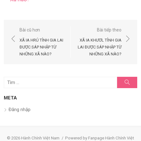
Điều
Bài cũ hơn
Bài tiếp theo
hướng
XÃ IA HRÚ TỈNH GIA LAI
XÃ IA KHƯƠL TỈNH GIA
bài
ĐƯỢC SÁP NHẬP TỪ
LAI ĐƯỢC SÁP NHẬP TỪ
NHỮNG XÃ NÀO?
NHỮNG XÃ NÀO?
viết
Tìm
Tìm
kiếm
kết
quả
META
cho:
Đăng nhập
© 2026 Hành Chính Việt Nam
/
Powered by Fanpage Hành Chính Việt