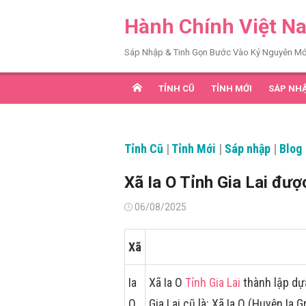
Chuyển
Hành Chính Việt N
tới
nội
Sáp Nhập & Tinh Gọn Bước Vào Kỷ Nguyên Mớ
dung
TỈNH CŨ
TỈNH MỚI
SÁP NH
Tỉnh Cũ
|
Tỉnh Mới
|
Sáp nhập
|
Blog
Xã Ia O Tỉnh Gia Lai đư
Đăng
06/08/2025
vào
Xã
Ia
Xã Ia O
Tỉnh Gia Lai
thành lập dự
O
Gia Lai cũ là: Xã Ia O (Huyện Ia G