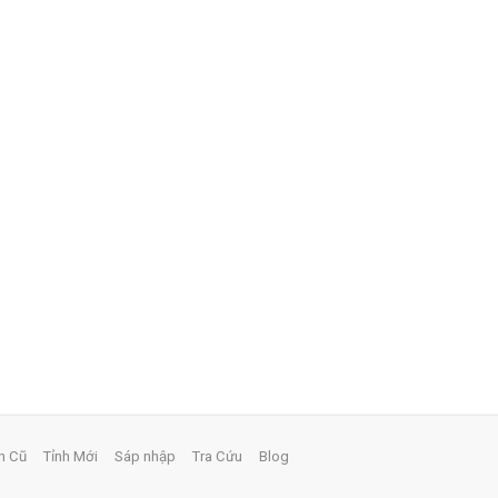
h Cũ
Tỉnh Mới
Sáp nhập
Tra Cứu
Blog