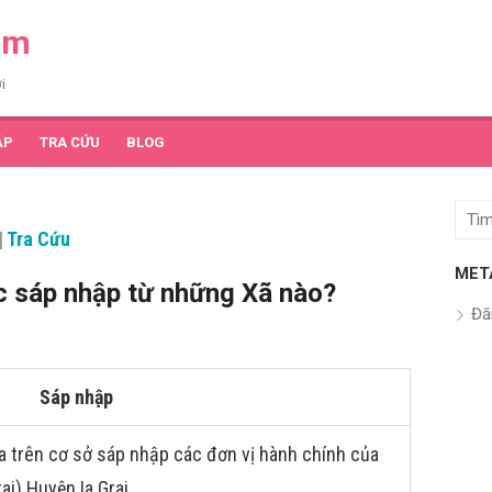
am
i
ẬP
TRA CỨU
BLOG
Tìm
|
Tra Cứu
kết
quả
MET
ợc sáp nhập từ những Xã nào?
cho:
Đă
Sáp nhập
a trên cơ sở sáp nhập các đơn vị hành chính của
rai) Huyện Ia Grai