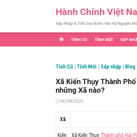
Chuyển
Hành Chính Việt N
tới
nội
Sáp Nhập & Tinh Gọn Bước Vào Kỷ Nguyên Mớ
dung
TỈNH CŨ
TỈNH MỚI
SÁP NH
Tỉnh Cũ
|
Tỉnh Mới
|
Sáp nhập
|
Blog
Xã Kiến Thụy Thành Phố
những Xã nào?
Đăng
06/08/2025
vào
Xã
Kiến
Xã Kiến Thụy
Thành phố Hải 