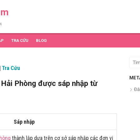
am
i
ẬP
TRA CỨU
BLOG
Tìm
|
Tra Cứu
kết
quả
MET
 Hải Phòng được sáp nhập từ
cho:
Đă
Sáp nhập
Phòng
thành lập dựa trên cơ sở sáp nhập các đơn vị