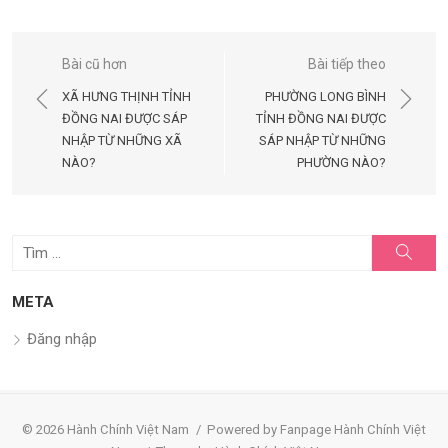
Điều
Bài cũ hơn
Bài tiếp theo
hướng
XÃ HƯNG THỊNH TỈNH
PHƯỜNG LONG BÌNH
bài
ĐỒNG NAI ĐƯỢC SÁP
TỈNH ĐỒNG NAI ĐƯỢC
NHẬP TỪ NHỮNG XÃ
SÁP NHẬP TỪ NHỮNG
viết
NÀO?
PHƯỜNG NÀO?
Tìm
Tìm
kiếm
kết
quả
META
cho:
Đăng nhập
© 2026 Hành Chính Việt Nam
/
Powered by Fanpage Hành Chính Việt