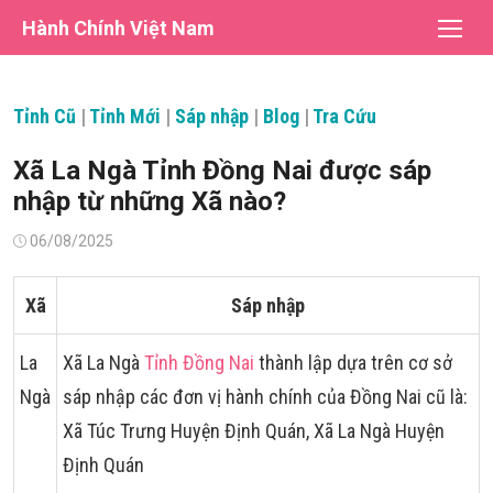
Chuyển
Hành Chính Việt Nam
tới
nội
dung
Tỉnh Cũ
|
Tỉnh Mới
|
Sáp nhập
|
Blog
|
Tra Cứu
Xã La Ngà Tỉnh Đồng Nai được sáp
nhập từ những Xã nào?
Đăng
06/08/2025
vào
Xã
Sáp nhập
La
Xã La Ngà
Tỉnh Đồng Nai
thành lập dựa trên cơ sở
Ngà
sáp nhập các đơn vị hành chính của Đồng Nai cũ là:
Xã Túc Trưng Huyện Định Quán, Xã La Ngà Huyện
Định Quán