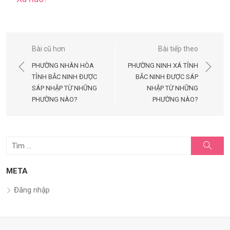
Điều
Bài cũ hơn
Bài tiếp theo
hướng
PHƯỜNG NHÂN HÒA
PHƯỜNG NINH XÁ TỈNH
bài
TỈNH BẮC NINH ĐƯỢC
BẮC NINH ĐƯỢC SÁP
SÁP NHẬP TỪ NHỮNG
NHẬP TỪ NHỮNG
viết
PHƯỜNG NÀO?
PHƯỜNG NÀO?
Tìm
Tìm
kiếm
kết
quả
META
cho:
Đăng nhập