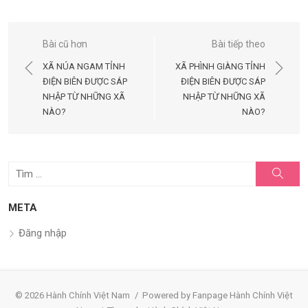
Điều
Bài cũ hơn
Bài tiếp theo
hướng
XÃ NÚA NGAM TỈNH
XÃ PHÌNH GIÀNG TỈNH
bài
ĐIỆN BIÊN ĐƯỢC SÁP
ĐIỆN BIÊN ĐƯỢC SÁP
NHẬP TỪ NHỮNG XÃ
NHẬP TỪ NHỮNG XÃ
viết
NÀO?
NÀO?
Tìm
Tìm
kiếm
kết
quả
META
cho:
Đăng nhập
© 2026 Hành Chính Việt Nam
/
Powered by Fanpage Hành Chính Việt