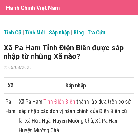
Chuyển
Hành Chính Việt Nam
tới
nội
dung
Tỉnh Cũ
|
Tỉnh Mới
|
Sáp nhập
|
Blog
|
Tra Cứu
Xã Pa Ham Tỉnh Điện Biên được sáp
nhập từ những Xã nào?
Đăng
06/08/2025
vào
Xã
Sáp nhập
Pa
Xã Pa Ham
Tỉnh Điện Biên
thành lập dựa trên cơ sở
Ham
sáp nhập các đơn vị hành chính của Điện Biên cũ
là: Xã Hừa Ngài Huyện Mường Chà, Xã Pa Ham
Huyện Mường Chà