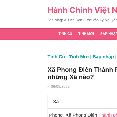
Chuyển
Hành Chính Việt N
tới
nội
Sáp Nhập & Tinh Gọn Bước Vào Kỷ Nguyên Mớ
dung
TỈNH CŨ
TỈNH MỚI
SÁP NHẬ
Tỉnh Cũ
|
Tỉnh Mới
|
Sáp nhập
|
Blog
Xã Phong Điền Thành Ph
những Xã nào?
Đăng
06/08/2025
vào
Xã
Phong
Xã Phong Điền
Thành phố C