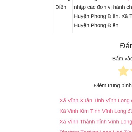
Điền
vị hành chính của Cần Thơ c
Thới Huyện Phong Điền, Xã 
Đán
Bấm vào
Điểm trung bìn
Xã Vĩnh Xuân Tỉnh Vĩnh Long 
Xã Vinh Kim Tỉnh Vĩnh Long đư
Xã Vĩnh Thành Tỉnh Vĩnh Long 
Phường Trường Long Hoà Tỉn