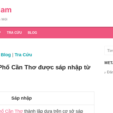
am
i
P
TRA CỨU
BLOG
Tìm
|
Tra Cứu
kết
quả
MET
ố Cần Thơ được sáp nhập từ
cho:
Đăn
Sáp nhập
ần Thơ
thành lập dựa trên cơ sở sáp nhập các đơn