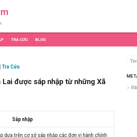
am
i
ẬP
TRA CỨU
BLOG
Tìm
|
Tra Cứu
kết
quả
MET
 Lai được sáp nhập từ những Xã
cho:
Đă
Sáp nhập
p dựa trên cơ sở sáp nhập các đơn vị hành chính