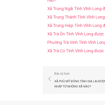
nào?
Xã Trung Ngãi Tỉnh Vĩnh Long 
Xã Trung Thành Tỉnh Vĩnh Lon
Xã Trung Hiệp Tỉnh Vĩnh Long 
Xã Trà Ôn Tỉnh Vĩnh Long được
Phường Trà Vinh Tỉnh Vĩnh Lo
Xã Trà Cú Tỉnh Vĩnh Long đượ
Điều
Bài cũ hơn
hướng
XÃ PHÙ MỸ ĐÔNG TỈNH GIA LAI ĐƯỢ
bài
NHẬP TỪ NHỮNG XÃ NÀO?
viết