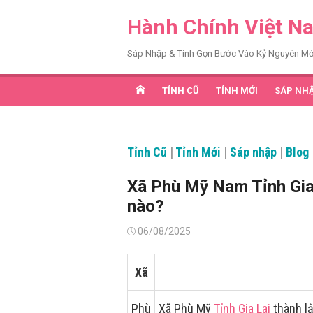
Chuyển
Hành Chính Việt N
tới
nội
Sáp Nhập & Tinh Gọn Bước Vào Kỷ Nguyên Mớ
dung
TỈNH CŨ
TỈNH MỚI
SÁP NH
Tỉnh Cũ
|
Tỉnh Mới
|
Sáp nhập
|
Blog
Xã Phù Mỹ Nam Tỉnh Gia
nào?
Đăng
06/08/2025
vào
Xã
Phù
Xã Phù Mỹ
Tỉnh Gia Lai
thành lậ