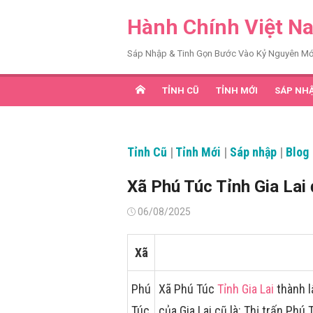
Chuyển
Hành Chính Việt N
tới
nội
Sáp Nhập & Tinh Gọn Bước Vào Kỷ Nguyên Mớ
dung
TỈNH CŨ
TỈNH MỚI
SÁP NH
Tỉnh Cũ
|
Tỉnh Mới
|
Sáp nhập
|
Blog
Xã Phú Túc Tỉnh Gia Lai
Đăng
06/08/2025
vào
Xã
Phú
Xã Phú Túc
Tỉnh Gia Lai
thành l
Túc
của Gia Lai cũ là: Thị trấn Ph