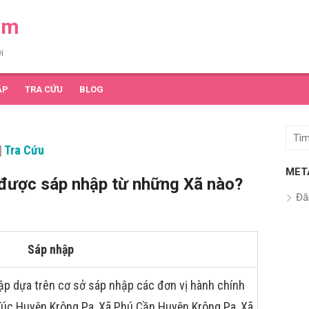
am
i
ẬP
TRA CỨU
BLOG
Tìm
|
Tra Cứu
kết
quả
MET
 được sáp nhập từ những Xã nào?
cho:
Đă
Sáp nhập
ập dựa trên cơ sở sáp nhập các đơn vị hành chính
ú Túc Huyện Krông Pa, Xã Phú Cần Huyện Krông Pa, Xã