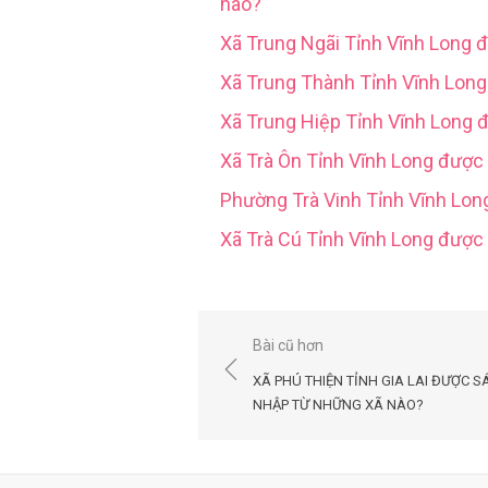
nào?
Xã Trung Ngãi Tỉnh Vĩnh Long 
Xã Trung Thành Tỉnh Vĩnh Lon
Xã Trung Hiệp Tỉnh Vĩnh Long 
Xã Trà Ôn Tỉnh Vĩnh Long được
Phường Trà Vinh Tỉnh Vĩnh Lo
Xã Trà Cú Tỉnh Vĩnh Long đượ
Điều
Bài cũ hơn
hướng
XÃ PHÚ THIỆN TỈNH GIA LAI ĐƯỢC S
bài
NHẬP TỪ NHỮNG XÃ NÀO?
viết