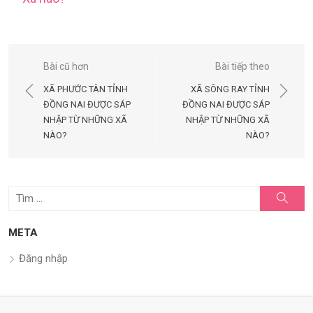
Điều
Bài cũ hơn
Bài tiếp theo
hướng
XÃ PHƯỚC TÂN TỈNH
XÃ SÔNG RAY TỈNH
bài
ĐỒNG NAI ĐƯỢC SÁP
ĐỒNG NAI ĐƯỢC SÁP
NHẬP TỪ NHỮNG XÃ
NHẬP TỪ NHỮNG XÃ
viết
NÀO?
NÀO?
Tìm
Tìm
kiếm
kết
quả
META
cho:
Đăng nhập