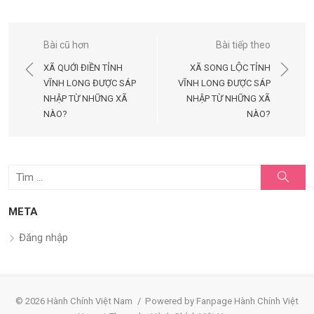
Điều
Bài cũ hơn
Bài tiếp theo
hướng
XÃ QUỚI ĐIỀN TỈNH
XÃ SONG LỘC TỈNH
bài
VĨNH LONG ĐƯỢC SÁP
VĨNH LONG ĐƯỢC SÁP
NHẬP TỪ NHỮNG XÃ
NHẬP TỪ NHỮNG XÃ
viết
NÀO?
NÀO?
Tìm
Tìm
kiếm
kết
quả
META
cho:
Đăng nhập
© 2026 Hành Chính Việt Nam
/
Powered by Fanpage Hành Chính Việt