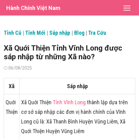
Chuyển
Hành Chính Việt Nam
tới
nội
dung
Tỉnh Cũ
|
Tỉnh Mới
|
Sáp nhập
|
Blog
|
Tra Cứu
Xã Quới Thiện Tỉnh Vĩnh Long được
sáp nhập từ những Xã nào?
Đăng
06/08/2025
vào
Xã
Sáp nhập
Quới
Xã Quới Thiện
Tỉnh Vĩnh Long
thành lập dựa trên
Thiện
cơ sở sáp nhập các đơn vị hành chính của Vĩnh
Long cũ là: Xã Thanh Bình Huyện Vũng Liêm, Xã
Quới Thiện Huyện Vũng Liêm