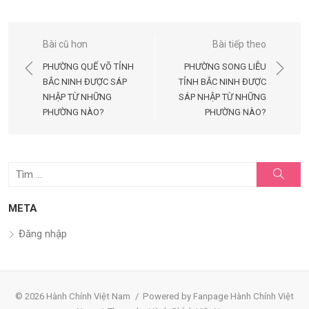
Điều
Bài cũ hơn
Bài tiếp theo
hướng
PHƯỜNG QUẾ VÕ TỈNH
PHƯỜNG SONG LIỄU
bài
BẮC NINH ĐƯỢC SÁP
TỈNH BẮC NINH ĐƯỢC
NHẬP TỪ NHỮNG
SÁP NHẬP TỪ NHỮNG
viết
PHƯỜNG NÀO?
PHƯỜNG NÀO?
Tìm
Tìm
kiếm
kết
quả
META
cho:
Đăng nhập
© 2026 Hành Chính Việt Nam
/
Powered by Fanpage Hành Chính Việt