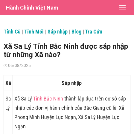
Chuyển
Hành Chính Việt Nam
tới
nội
dung
Tỉnh Cũ
|
Tỉnh Mới
|
Sáp nhập
|
Blog
|
Tra Cứu
Xã Sa Lý Tỉnh Bắc Ninh được sáp nhập
từ những Xã nào?
Đăng
06/08/2025
vào
Xã
Sáp nhập
Sa
Xã Sa Lý
Tỉnh Bắc Ninh
thành lập dựa trên cơ sở sáp
Lý
nhập các đơn vị hành chính của Bắc Giang cũ là: Xã
Phong Minh Huyện Lục Ngạn, Xã Sa Lý Huyện Lục
Ngạn