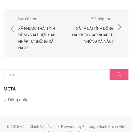
Điều
Bài cũ hơn
Bài tiếp theo
hướng
XÃ PHƯỚC THÁI TỈNH
XÃ TÀ LÀI TỈNH ĐỒNG
bài
ĐỒNG NAI ĐƯỢC SÁP
NAI ĐƯỢC SÁP NHẬP TỪ
NHẬP TỪ NHỮNG XÃ
NHỮNG XÃ NÀO?
viết
NÀO?
Tìm
Tìm
kiếm
kết
quả
META
cho:
Đăng nhập
© 2026 Hành Chính Việt Nam
/
Powered by Fanpage Hành Chính Việt