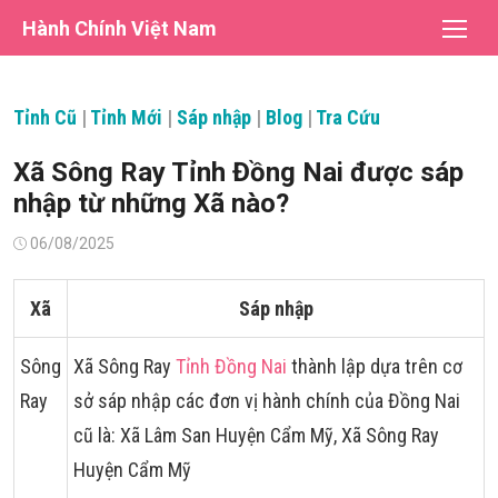
Chuyển
Hành Chính Việt Nam
tới
nội
dung
Tỉnh Cũ
|
Tỉnh Mới
|
Sáp nhập
|
Blog
|
Tra Cứu
Xã Sông Ray Tỉnh Đồng Nai được sáp
nhập từ những Xã nào?
Đăng
06/08/2025
vào
Xã
Sáp nhập
Sông
Xã Sông Ray
Tỉnh Đồng Nai
thành lập dựa trên cơ
Ray
sở sáp nhập các đơn vị hành chính của Đồng Nai
cũ là: Xã Lâm San Huyện Cẩm Mỹ, Xã Sông Ray
Huyện Cẩm Mỹ