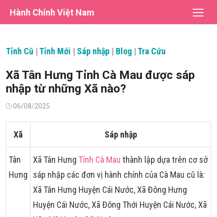
Chuyển
Hành Chính Việt Nam
tới
nội
dung
Tỉnh Cũ
|
Tỉnh Mới
|
Sáp nhập
|
Blog
|
Tra Cứu
Xã Tân Hưng Tỉnh Cà Mau được sáp
nhập từ những Xã nào?
Đăng
06/08/2025
vào
Xã
Sáp nhập
Tân
Xã Tân Hưng
Tỉnh Cà Mau
thành lập dựa trên cơ sở
Hưng
sáp nhập các đơn vị hành chính của Cà Mau cũ là:
Xã Tân Hưng Huyện Cái Nước, Xã Đông Hưng
Huyện Cái Nước, Xã Đông Thới Huyện Cái Nước, Xã