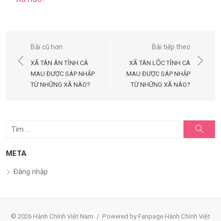
Điều
Bài cũ hơn
Bài tiếp theo
hướng
XÃ TÂN ÂN TỈNH CÀ
XÃ TÂN LỘC TỈNH CÀ
bài
MAU ĐƯỢC SÁP NHẬP
MAU ĐƯỢC SÁP NHẬP
TỪ NHỮNG XÃ NÀO?
TỪ NHỮNG XÃ NÀO?
viết
Tìm
Tìm
kiếm
kết
quả
META
cho:
Đăng nhập
© 2026 Hành Chính Việt Nam
/
Powered by Fanpage Hành Chính Việt