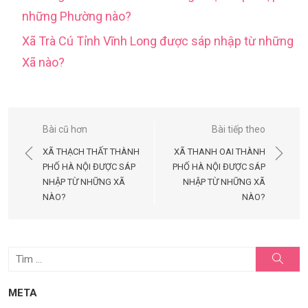
những Phường nào?
Xã Trà Cú Tỉnh Vĩnh Long được sáp nhập từ những
Xã nào?
Điều
Bài cũ hơn
Bài tiếp theo
hướng
XÃ THẠCH THẤT THÀNH
XÃ THANH OAI THÀNH
bài
PHỐ HÀ NỘI ĐƯỢC SÁP
PHỐ HÀ NỘI ĐƯỢC SÁP
NHẬP TỪ NHỮNG XÃ
NHẬP TỪ NHỮNG XÃ
viết
NÀO?
NÀO?
Tìm
Tìm
kiếm
kết
quả
META