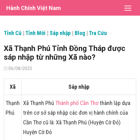
Chuyển
Hành Chính Việt Nam
tới
nội
dung
Tỉnh Cũ
|
Tỉnh Mới
|
Sáp nhập
|
Blog
|
Tra Cứu
Xã Thạnh Phú Tỉnh Đồng Tháp được
sáp nhập từ những Xã nào?
Đăng
06/08/2025
vào
Xã
Sáp nhập
Thạnh
Xã Thạnh Phú
Thành phố Cần Thơ
thành lập dựa
Phú
trên cơ sở sáp nhập các đơn vị hành chính của
Cần Thơ cũ là: Xã Thạnh Phú (Huyện Cờ Đỏ)
Huyện Cờ Đỏ