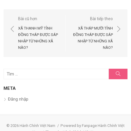
Điều
Bài cũ hơn
Bài tiếp theo
hướng
XÃ THANH MỸ TỈNH
XÃ THÁP MƯỜI TỈNH
bài
ĐỒNG THÁP ĐƯỢC SÁP
ĐỒNG THÁP ĐƯỢC SÁP
NHẬP TỪ NHỮNG XÃ
NHẬP TỪ NHỮNG XÃ
viết
NÀO?
NÀO?
Tìm
Tìm
kiếm
kết
quả
META
cho:
Đăng nhập
© 2026 Hành Chính Việt Nam
/
Powered by Fanpage Hành Chính Việt