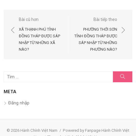
Điều
Bài cũ hơn
Bài tiếp theo
hướng
XÃ THẠNH PHÚ TỈNH
PHƯỜNG THỚI SƠN
bài
ĐỒNG THÁP ĐƯỢC SÁP
TỈNH ĐỒNG THÁP ĐƯỢC
NHẬP TỪ NHỮNG XÃ
SÁP NHẬP TỪ NHỮNG
viết
NÀO?
PHƯỜNG NÀO?
Tìm
Tìm
kiếm
kết
quả
META
cho:
Đăng nhập
© 2026 Hành Chính Việt Nam
/
Powered by Fanpage Hành Chính Việt