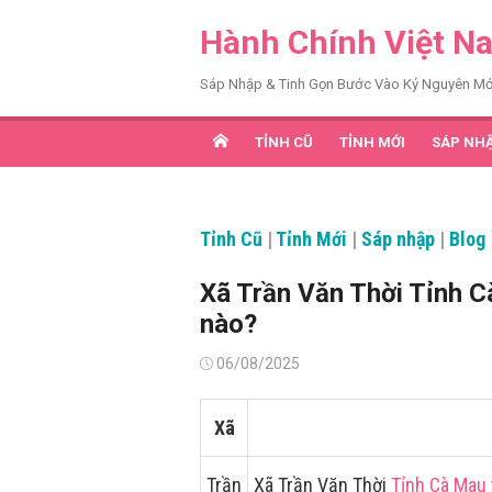
Chuyển
Hành Chính Việt N
tới
nội
Sáp Nhập & Tinh Gọn Bước Vào Kỷ Nguyên Mớ
dung
TỈNH CŨ
TỈNH MỚI
SÁP NH
Tỉnh Cũ
|
Tỉnh Mới
|
Sáp nhập
|
Blog
Xã Trần Văn Thời Tỉnh
nào?
Đăng
06/08/2025
vào
Xã
Trần
Xã Trần Văn Thời
Tỉnh Cà Mau