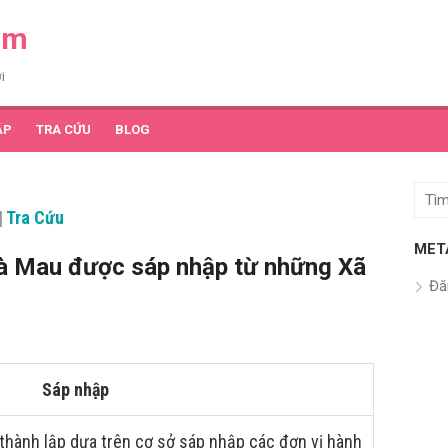
am
i
ẬP
TRA CỨU
BLOG
Tìm
|
Tra Cứu
kết
quả
MET
 Cà Mau được sáp nhập từ những Xã
cho:
Đă
Sáp nhập
thành lập dựa trên cơ sở sáp nhập các đơn vị hành