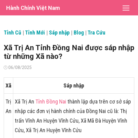
Chuyển
Hành Chính Việt Nam
tới
nội
dung
Tỉnh Cũ
|
Tỉnh Mới
|
Sáp nhập
|
Blog
|
Tra Cứu
Xã Trị An Tỉnh Đồng Nai được sáp nhập
từ những Xã nào?
Đăng
06/08/2025
vào
Xã
Sáp nhập
Trị
Xã Trị An
Tỉnh Đồng Nai
thành lập dựa trên cơ sở sáp
An
nhập các đơn vị hành chính của Đồng Nai cũ là: Thị
trấn Vĩnh An Huyện Vĩnh Cửu, Xã Mã Đà Huyện Vĩnh
Cửu, Xã Trị An Huyện Vĩnh Cửu