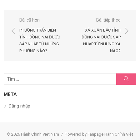
Điều
Bài cũ hơn
Bài tiếp theo
hướng
PHƯỜNG TRẤN BIÊN
XÃ XUÂN BẮC TỈNH
bài
TỈNH ĐỒNG NAI ĐƯỢC
ĐỒNG NAI ĐƯỢC SÁP
SÁP NHẬP TỪ NHỮNG
NHẬP TỪ NHỮNG XÃ
viết
PHƯỜNG NÀO?
NÀO?
Tìm
Tìm
kiếm
kết
quả
META
cho:
Đăng nhập
© 2026 Hành Chính Việt Nam
/
Powered by Fanpage Hành Chính Việt