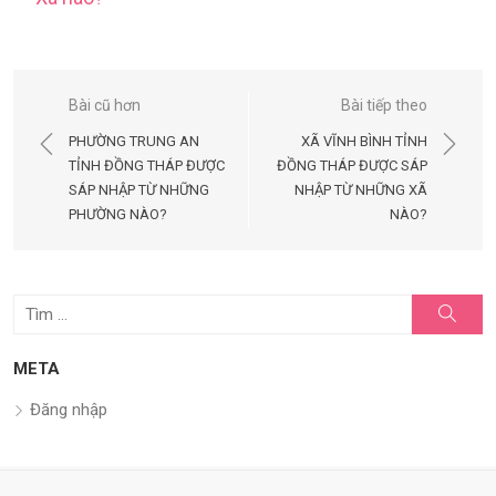
Điều
Bài cũ hơn
Bài tiếp theo
hướng
PHƯỜNG TRUNG AN
XÃ VĨNH BÌNH TỈNH
bài
TỈNH ĐỒNG THÁP ĐƯỢC
ĐỒNG THÁP ĐƯỢC SÁP
SÁP NHẬP TỪ NHỮNG
NHẬP TỪ NHỮNG XÃ
viết
PHƯỜNG NÀO?
NÀO?
Tìm
Tìm
kiếm
kết
quả
META
cho:
Đăng nhập