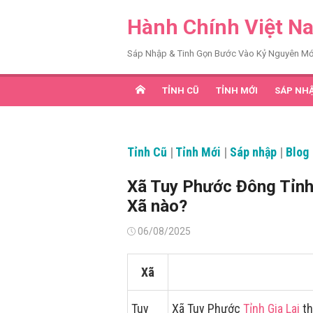
Chuyển
Hành Chính Việt N
tới
nội
Sáp Nhập & Tinh Gọn Bước Vào Kỷ Nguyên Mớ
dung
TỈNH CŨ
TỈNH MỚI
SÁP NH
Tỉnh Cũ
|
Tỉnh Mới
|
Sáp nhập
|
Blog
Xã Tuy Phước Đông Tỉnh
Xã nào?
Đăng
06/08/2025
vào
Xã
Tuy
Xã Tuy Phước
Tỉnh Gia Lai
th