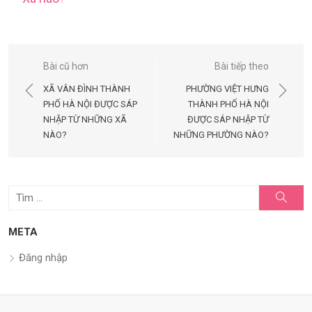
Điều
Bài cũ hơn
Bài tiếp theo
hướng
XÃ VÂN ĐÌNH THÀNH
PHƯỜNG VIỆT HƯNG
bài
PHỐ HÀ NỘI ĐƯỢC SÁP
THÀNH PHỐ HÀ NỘI
NHẬP TỪ NHỮNG XÃ
ĐƯỢC SÁP NHẬP TỪ
viết
NÀO?
NHỮNG PHƯỜNG NÀO?
Tìm
Tìm
kiếm
kết
quả
META
cho:
Đăng nhập