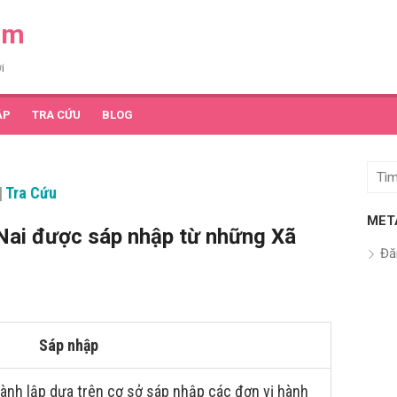
am
i
ẬP
TRA CỨU
BLOG
Tìm
|
Tra Cứu
kết
quả
MET
Nai được sáp nhập từ những Xã
cho:
Đă
Sáp nhập
ành lập dựa trên cơ sở sáp nhập các đơn vị hành