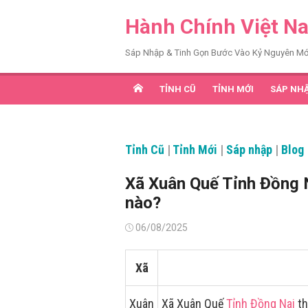
Chuyển
Hành Chính Việt N
tới
nội
Sáp Nhập & Tinh Gọn Bước Vào Kỷ Nguyên Mớ
dung
TỈNH CŨ
TỈNH MỚI
SÁP NH
Tỉnh Cũ
|
Tỉnh Mới
|
Sáp nhập
|
Blog
Xã Xuân Quế Tỉnh Đồng 
nào?
Đăng
06/08/2025
vào
Xã
Xuân
Xã Xuân Quế
Tỉnh Đồng Nai
th