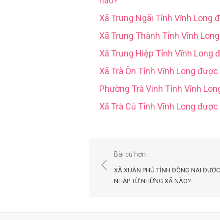
nào?
Xã Trung Ngãi Tỉnh Vĩnh Long 
Xã Trung Thành Tỉnh Vĩnh Lon
Xã Trung Hiệp Tỉnh Vĩnh Long 
Xã Trà Ôn Tỉnh Vĩnh Long được
Phường Trà Vinh Tỉnh Vĩnh Lo
Xã Trà Cú Tỉnh Vĩnh Long đượ
Điều
Bài cũ hơn
hướng
XÃ XUÂN PHÚ TỈNH ĐỒNG NAI ĐƯỢC
bài
NHẬP TỪ NHỮNG XÃ NÀO?
viết