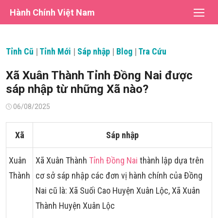
Chuyển
Hành Chính Việt Nam
tới
nội
dung
Tỉnh Cũ
|
Tỉnh Mới
|
Sáp nhập
|
Blog
|
Tra Cứu
Xã Xuân Thành Tỉnh Đồng Nai được
sáp nhập từ những Xã nào?
Đăng
06/08/2025
vào
Xã
Sáp nhập
Xuân
Xã Xuân Thành
Tỉnh Đồng Nai
thành lập dựa trên
Thành
cơ sở sáp nhập các đơn vị hành chính của Đồng
Nai cũ là: Xã Suối Cao Huyện Xuân Lộc, Xã Xuân
Thành Huyện Xuân Lộc