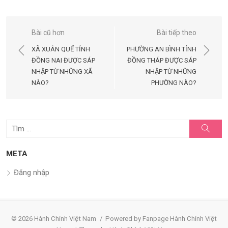
Điều
Bài cũ hơn
Bài tiếp theo
hướng
XÃ XUÂN QUẾ TỈNH
PHƯỜNG AN BÌNH TỈNH
bài
ĐỒNG NAI ĐƯỢC SÁP
ĐỒNG THÁP ĐƯỢC SÁP
NHẬP TỪ NHỮNG XÃ
NHẬP TỪ NHỮNG
viết
NÀO?
PHƯỜNG NÀO?
Tìm
Tìm
kiếm
kết
quả
META
cho:
Đăng nhập
© 2026 Hành Chính Việt Nam
/
Powered by Fanpage Hành Chính Việt