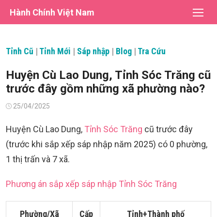
Chuyển
Hành Chính Việt Nam
tới
nội
dung
Tỉnh Cũ
|
Tỉnh Mới
|
Sáp nhập
|
Blog
|
Tra Cứu
Huyện Cù Lao Dung, Tỉnh Sóc Trăng cũ
trước đây gồm những xã phường nào?
Đăng
25/04/2025
vào
Huyện Cù Lao Dung,
Tỉnh Sóc Trăng
cũ trước đây
(trước khi sắp xếp sáp nhập năm 2025) có 0 phường,
1 thị trấn và 7 xã.
Phương án sắp xếp sáp nhập Tỉnh Sóc Trăng
Phường/Xã
Cấp
Tỉnh+Thành phố