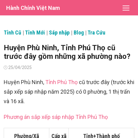
Chuyển
Hành Chính Việt Nam
tới
nội
dung
Tỉnh Cũ
|
Tỉnh Mới
|
Sáp nhập
|
Blog
|
Tra Cứu
Huyện Phù Ninh, Tỉnh Phú Thọ cũ
trước đây gồm những xã phường nào?
Đăng
25/04/2025
vào
Huyện Phù Ninh,
Tỉnh Phú Thọ
cũ trước đây (trước khi
sắp xếp sáp nhập năm 2025) có 0 phường, 1 thị trấn
và 16 xã.
Phương án sắp xếp sáp nhập Tỉnh Phú Thọ
Phường/Xã
Cấp xã
Tỉnh+Thành phố