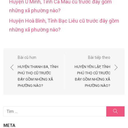
Huyện U Minh, Tỉnh Cà Mau cũ trước đây gồm
những xã phường nào?
Huyện Hoà Bình, Tỉnh Bạc Liêu cũ trước đây gồm
những xã phường nào?
Điều
Bài cũ hơn
Bài tiếp theo
hướng
HUYỆN THANH BA, TỈNH
HUYỆN YÊN LẬP, TỈNH
bài
PHÚ THỌ CŨ TRƯỚC
PHÚ THỌ CŨ TRƯỚC
ĐÂY GỒM NHỮNG XÃ
ĐÂY GỒM NHỮNG XÃ
viết
PHƯỜNG NÀO?
PHƯỜNG NÀO?
Tìm
Tìm
kiếm
kết
quả
META