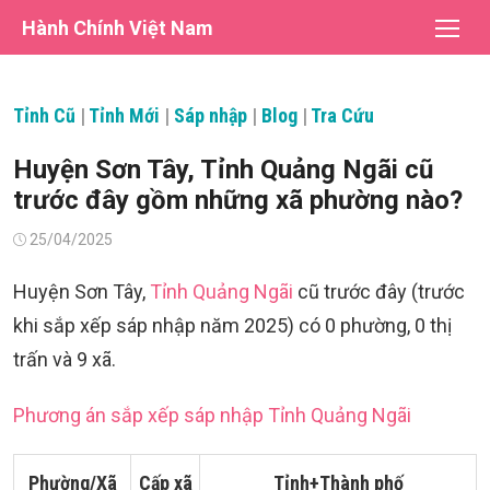
Chuyển
Hành Chính Việt Nam
tới
nội
dung
Tỉnh Cũ
|
Tỉnh Mới
|
Sáp nhập
|
Blog
|
Tra Cứu
Huyện Sơn Tây, Tỉnh Quảng Ngãi cũ
trước đây gồm những xã phường nào?
Đăng
25/04/2025
vào
Huyện Sơn Tây,
Tỉnh Quảng Ngãi
cũ trước đây (trước
khi sắp xếp sáp nhập năm 2025) có 0 phường, 0 thị
trấn và 9 xã.
Phương án sắp xếp sáp nhập Tỉnh Quảng Ngãi
Phường/Xã
Cấp xã
Tỉnh+Thành phố