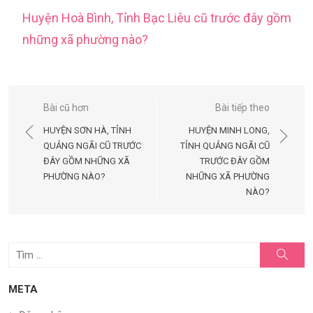
Huyện Hoà Bình, Tỉnh Bạc Liêu cũ trước đây gồm
những xã phường nào?
Điều
Bài cũ hơn
Bài tiếp theo
hướng
HUYỆN SƠN HÀ, TỈNH
HUYỆN MINH LONG,
bài
QUẢNG NGÃI CŨ TRƯỚC
TỈNH QUẢNG NGÃI CŨ
ĐÂY GỒM NHỮNG XÃ
TRƯỚC ĐÂY GỒM
viết
PHƯỜNG NÀO?
NHỮNG XÃ PHƯỜNG
NÀO?
Tìm
Tìm
kiếm
kết
quả
META
cho: