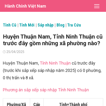
Chuyển
Hành Chính Việt Nam
tới
nội
dung
Tỉnh Cũ
|
Tỉnh Mới
|
Sáp nhập
|
Blog
|
Tra Cứu
Huyện Thuận Nam, Tỉnh Ninh Thuận cũ
trước đây gồm những xã phường nào?
Đăng
25/04/2025
vào
Huyện Thuận Nam,
Tỉnh Ninh Thuận
cũ trước đây
(trước khi sắp xếp sáp nhập năm 2025) có 0 phường,
0 thị trấn và 8 xã.
Phương án sắp xếp sáp nhập Tỉnh Ninh Thuận
Phường/Xã
Cấp
Tỉnh+Thành phố