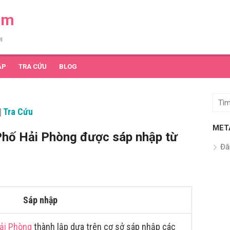
am
i
ẬP
TRA CỨU
BLOG
Tìm
|
Tra Cứu
kết
quả
MET
hố Hải Phòng được sáp nhập từ
cho:
Đă
Sáp nhập
ải Phòng
thành lập dựa trên cơ sở sáp nhập các