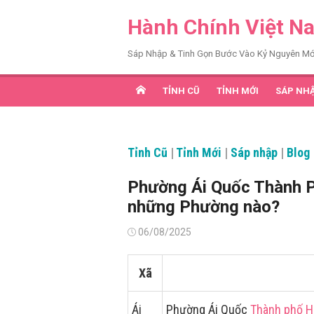
Chuyển
Hành Chính Việt N
tới
nội
Sáp Nhập & Tinh Gọn Bước Vào Kỷ Nguyên Mớ
dung
TỈNH CŨ
TỈNH MỚI
SÁP NH
Tỉnh Cũ
|
Tỉnh Mới
|
Sáp nhập
|
Blog
Phường Ái Quốc Thành P
những Phường nào?
Đăng
06/08/2025
vào
Xã
Ái
Phường Ái Quốc
Thành phố H