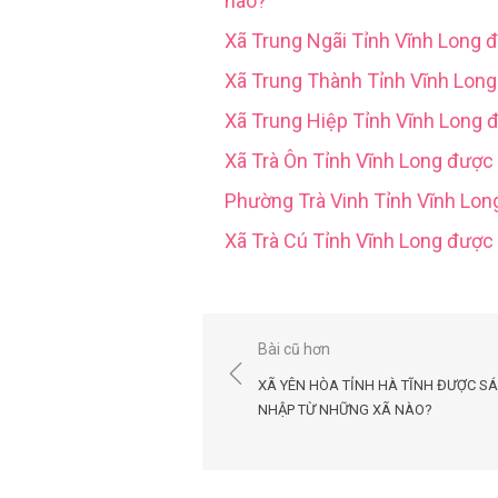
nào?
Xã Trung Ngãi Tỉnh Vĩnh Long 
Xã Trung Thành Tỉnh Vĩnh Lon
Xã Trung Hiệp Tỉnh Vĩnh Long 
Xã Trà Ôn Tỉnh Vĩnh Long được
Phường Trà Vinh Tỉnh Vĩnh Lo
Xã Trà Cú Tỉnh Vĩnh Long đượ
Điều
Bài cũ hơn
hướng
XÃ YÊN HÒA TỈNH HÀ TĨNH ĐƯỢC S
bài
NHẬP TỪ NHỮNG XÃ NÀO?
viết