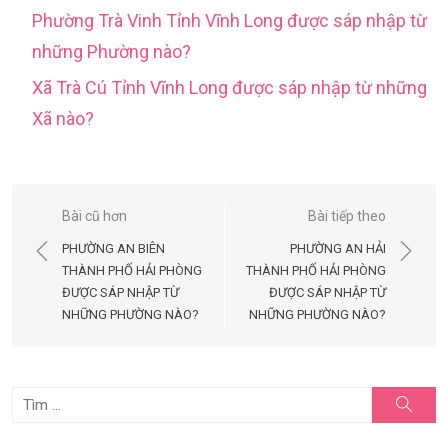
Phường Trà Vinh Tỉnh Vĩnh Long được sáp nhập từ
những Phường nào?
Xã Trà Cú Tỉnh Vĩnh Long được sáp nhập từ những
Xã nào?
Điều
Bài cũ hơn
Bài tiếp theo
hướng
PHƯỜNG AN BIÊN
PHƯỜNG AN HẢI
bài
THÀNH PHỐ HẢI PHÒNG
THÀNH PHỐ HẢI PHÒNG
ĐƯỢC SÁP NHẬP TỪ
ĐƯỢC SÁP NHẬP TỪ
viết
NHỮNG PHƯỜNG NÀO?
NHỮNG PHƯỜNG NÀO?
Tìm
Tìm
kiếm
kết